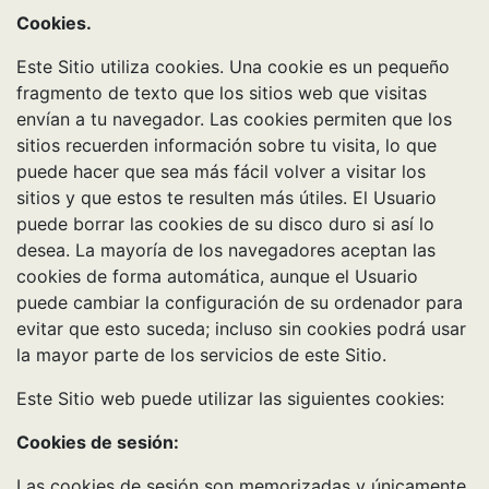
Cookies.
Este Sitio utiliza cookies. Una cookie es un pequeño
fragmento de texto que los sitios web que visitas
envían a tu navegador. Las cookies permiten que los
sitios recuerden información sobre tu visita, lo que
puede hacer que sea más fácil volver a visitar los
sitios y que estos te resulten más útiles. El Usuario
puede borrar las cookies de su disco duro si así lo
desea. La mayoría de los navegadores aceptan las
cookies de forma automática, aunque el Usuario
puede cambiar la configuración de su ordenador para
evitar que esto suceda; incluso sin cookies podrá usar
la mayor parte de los servicios de este Sitio.
Este Sitio web puede utilizar las siguientes cookies:
Cookies de sesión:
Las cookies de sesión son memorizadas y únicamente