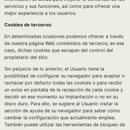
servicios y sus funciones, así como para ofrecer una
mejor experiencia a los usuarios.
Cookies de terceros:
En determinadas ocasiones podemos ofrecer a través
de nuestra página Web contenidos de terceros; en ese
caso, dichas cookies que escapan del control del
propietario del sitio.
Sin perjuicio de lo anterior, el Usuario tiene la
posibilidad de configurar su navegador para aceptar o
rechazar por defecto todas las cookies o para recibir
un aviso en pantalla de la recepción de cada cookie y
decidir en ese momento su implantación o no en su
disco duro. Para ello, se sugiere al Usuario visitar la
sección de ayuda de su navegador para saber cómo
cambiar la configuración que actualmente emplea.
También puede utilizar las herramientas de bloqueo de