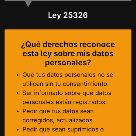
Ley 25326
¿Qué derechos reconoce
esta ley sobre mis datos
personales?
Que tus datos personales no se
utilicen sin tu consentimiento.
Ser informado sobre qué datos
personales están registrados.
Pedir que tus datos sean
corregidos, actualizados.
Pedir que sean suprimidos o