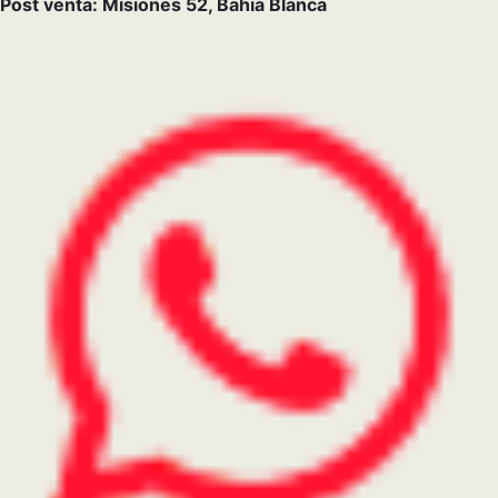
WhatsApp Ventas
291 576-3085
WhatsApp Repuestos
291 537-5823
Whatsapp postventa
291 471-3388