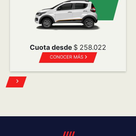
POST VENTA
Mopar es la marca de Servicio, Atención al cliente,
Accesorios y Repuestos originales para todas las
marcas del grupo FCA Automobiles.
Turnos
Repuestos
Mantenimiento programado